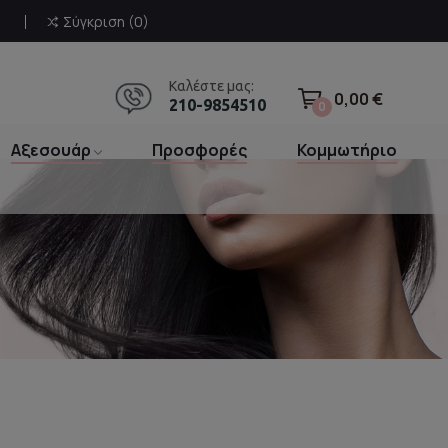
Σύγκριση
0
Καλέστε μας:
0,00 €
210-9854510
0
Αξεσουάρ
Προσφορές
Κομμωτήριο