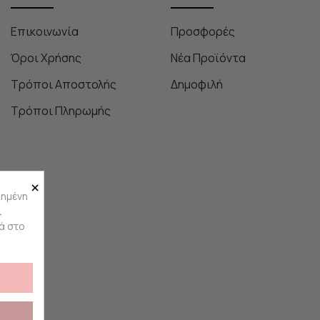
Επικοινωνία
Προσφορές
Όροι Χρήσης
Νέα Προϊόντα
Τρόποι Αποστολής
Δημοφιλή
Τρόποι Πληρωμής
×
ιημένη
ι
ά στο