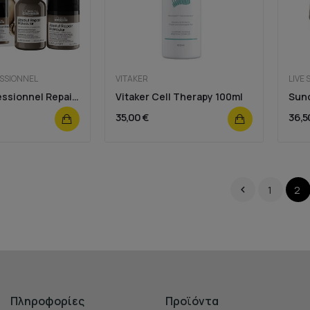
ESSIONNEL
VITAKER
LIVE 
L'oreal Professionnel Repair & Strenght Hair Kit
Vitaker Cell Therapy 100ml
35,00 €
36,5
1
2

Πληροφορίες
Προϊόντα