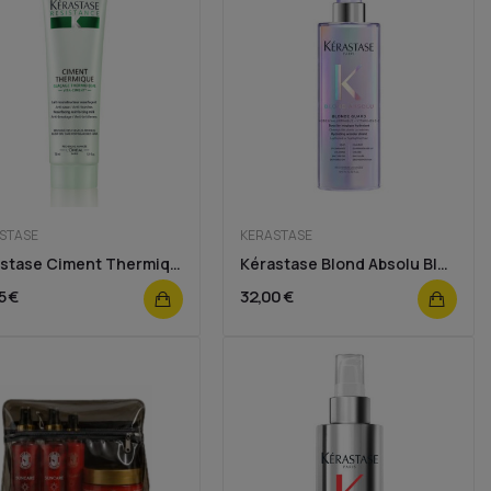
STASE
KERASTASE
Kerastase Ciment Thermique 150ml
Kérastase Blond Absolu Blonde Guard Leave-in 190ml
5 €
32,00 €