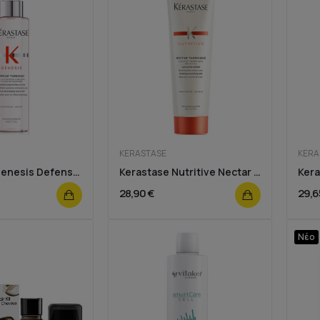
KERASTASE
KERA
Kerastase Genesis Defense Thermique 150ml
Kerastase Nutritive Nectar Thermique 150ml
28,90 €
29,6
Νέο