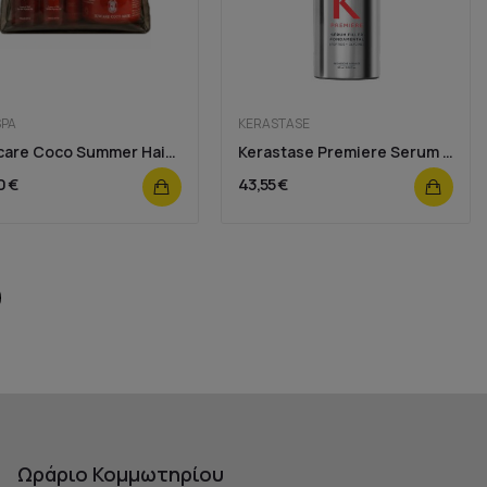
SPA
KERASTASE
Suncare Coco Summer Hair Care Set
Kerastase Premiere Serum Filler Fondamental 90ml
0 €
43,55 €
Ωράριο Κομμωτηρίου