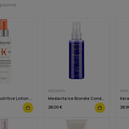
ροϊόντα.
MEDAVITA
KERA
Kerastase Nutritive Lotion Thermique...
Medavita Ice Blondie Conditioning Serum 150ml
28,00 €
28,9