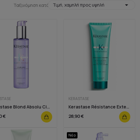

Τιμή, χαμηλή προς υψηλή
Ταξινόμηση κατά:
STASE
KERASTASE
Kerastase Blond Absolu Cicaplasme 150ml
Kerastase Résistance Extentioniste Thermique 150ml
0 €
28,90 €
Νέο