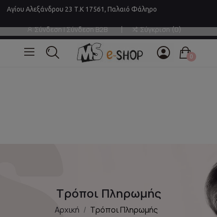
Αγίου Αλεξάνδρου 23 Τ.Κ 17561, Παλαιό Φάληρο
Σύνδεση | Σύνδεση B2B
Σύγκριση
0
0
Τρόποι Πληρωμής
Αρχική
Τρόποι Πληρωμής