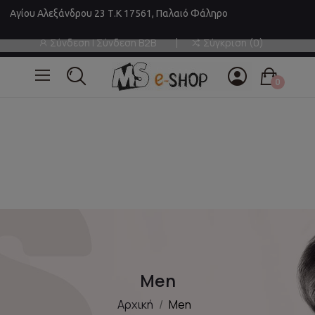
Αγίου Αλεξάνδρου 23 Τ.Κ 17561, Παλαιό Φάληρο
Σύνδεση | Σύνδεση B2B
Σύγκριση
0
0
Men
Αρχική
Men