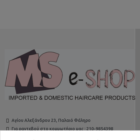
Αγίου Αλεξάνδρου 23, Παλαιό Φάληρο
Για ραντεβού στο κομμωτήριο μας : 210-9854398
Για τηλεφωνικές παραγγελίες & ESHOP : 210-9854510