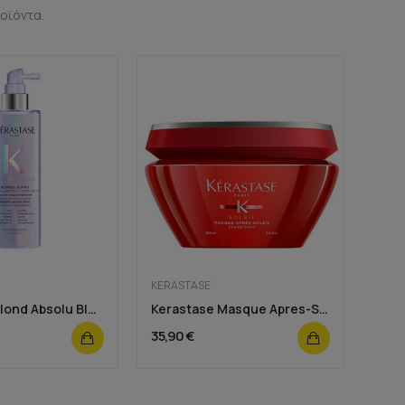
οϊόντα.
KERASTASE
Kérastase Blond Absolu Blonde Guard Leave-in 190ml
Kerastase Masque Apres-Soleil 200ml
35,90 €