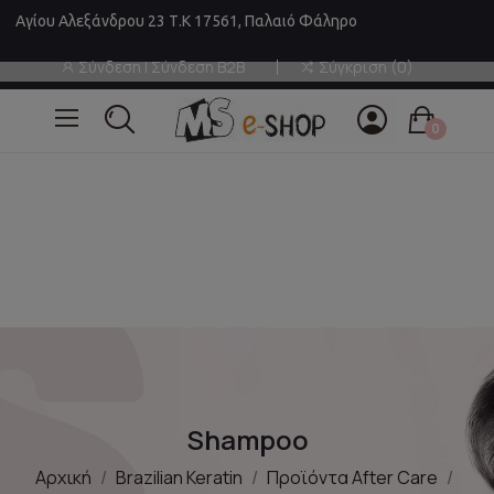
Αγίου Αλεξάνδρου 23 Τ.Κ 17561, Παλαιό Φάληρο
Σύνδεση | Σύνδεση B2B
Σύγκριση
0
0
Shampoo
Αρχική
Brazilian Keratin
Προϊόντα After Care