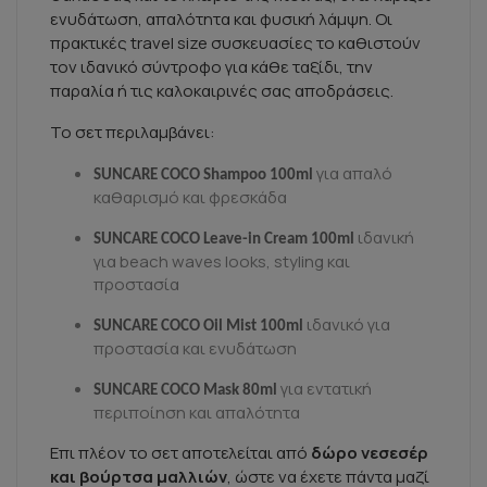
ενυδάτωση, απαλότητα και φυσική λάμψη. Οι
πρακτικές travel size συσκευασίες το καθιστούν
τον ιδανικό σύντροφο για κάθε ταξίδι, την
παραλία ή τις καλοκαιρινές σας αποδράσεις.
Το σετ περιλαμβάνει:
για απαλό
SUNCARE COCO Shampoo 100ml
καθαρισμό και φρεσκάδα
ιδανική
SUNCARE COCO Leave-in Cream 100ml
για beach waves looks, styling και
προστασία
ιδανικό
για
SUNCARE COCO Oil Mist 100ml
προστασία και ενυδάτωση
για εντατική
SUNCARE COCO Mask 80ml
περιποίηση και απαλότητα
Επι πλέον το σετ αποτελείται από
δώρο νεσεσέρ
και βούρτσα μαλλιών
, ώστε να έχετε πάντα μαζί