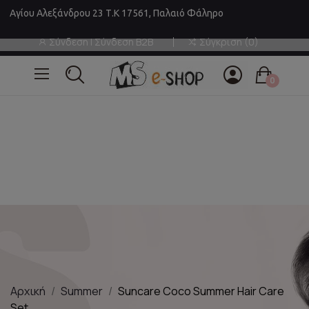
Αγίου Αλεξάνδρου 23 Τ.Κ 17561, Παλαιό Φάληρο
Σύνδεση | Σύνδεση B2B
Σύγκριση
0
0
Αρχική
Summer
Suncare Coco Summer Hair Care
Set