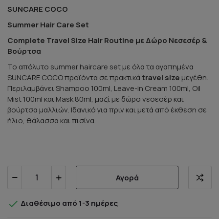
SUNCARE COCO
Summer Hair Care Set
Complete Travel Size Hair Routine
με
Δώρο
Νεσεσέρ
&
Βούρτσα
Το απόλυτο summer haircare set με όλα τα αγαπημένα
SUNCARE COCO προϊόντα σε πρακτικά
travel size
μεγέθη.
Περιλαμβάνει Shampoo 100ml, Leave-in Cream 100ml, Oil
Mist 100ml και Mask 80ml, μαζί με δώρο νεσεσέρ και
βούρτσα μαλλιών. Ιδανικό για πριν και μετά από έκθεση σε
ήλιο, θάλασσα και πισίνα.
Αγορά

Διαθέσιμο από 1-3 ημέρες