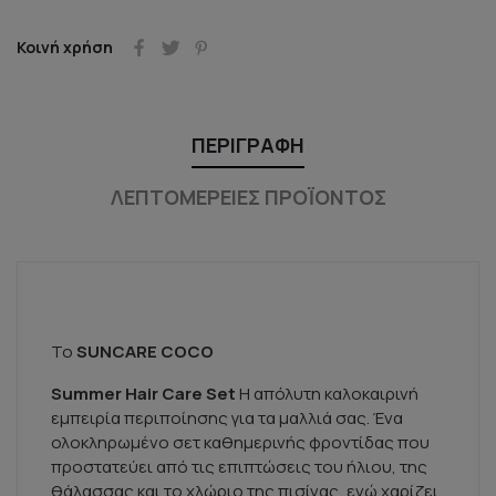
Κοινή χρήση
ΠΕΡΙΓΡΑΦΉ
ΛΕΠΤΟΜΈΡΕΙΕΣ ΠΡΟΪΌΝΤΟΣ
Το
SUNCARE COCO
Summer Hair Care Set
Η απόλυτη καλοκαιρινή
εμπειρία περιποίησης για τα μαλλιά σας. Ένα
ολοκληρωμένο σετ καθημερινής φροντίδας που
προστατεύει από τις επιπτώσεις του ήλιου, της
θάλασσας και το χλώριο της πισίνας, ενώ χαρίζει