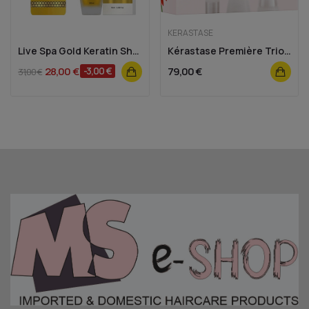
KERASTASE
Live Spa Gold Keratin Shampoo 300ml - Vitaker...
Kérastase Première Trio Spring Set
28,00 €
-3,00 €
79,00 €
31,00 €