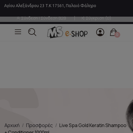
Αγίου Αλεξάνδρου 23 Τ.Κ 17561, Παλαιό Φάληρο
Σύνδεση | Σύνδεση B2B
Σύγκριση
0
0
Αρχική
Προσφορές
Live Spa Gold Keratin Shampoo
+ Conditioner 1000ml