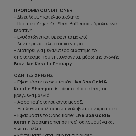
ΠΡΟΝΟΜΙΑ CONDITIONER
– Δίνει λάμψη και ελαστικότητα.
– Περιέχει Argan Oil, Shea Butter και υδρολυμένη
κερατίνη.
– Ενυδατώνει και θρέφει τα μαλλιά.
– Δεν περιέχει χλωριούχο νάτριο.
– Διατηρεί για μεγαλύτερο διάστημα το
αποτέλεσμα που επιτυγχάνεται μέσω της αγωγής
Brazilian Keratin Therapy
.
ΟΔΗΓΙΕΣ ΧΡΗΣΗΣ
– Εφαρμόστε το σαμπουάν
Live Spa
Gold &
Keratin Shampoo
(sodium chloride free)
σε
βρεγμένα μαλλιά.
– Αφροποιήστε και κάντε μασάζ.
– Ξεπλύνετε καλά και επαναλάβετε εάν χρειαστεί.
– Εφαρμόστε το Conditioner
Live Spa Gold &
Keratin
(sodium chloride free) σε λουσμένα και
νωπά μαλλιά.
– Κάντε μασάζ στα μήκη και τις άκρες.