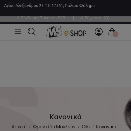
Αγίου Αλεξάνδρου 23 Τ.Κ 17561, Παλαιό Φάληρο
Σύνδεση | Σύνδεση B2B
Σύγκριση
0
0
Kανονικά
Αρχική
Φροντίδα Μαλλιών
Oils
Kανονικά